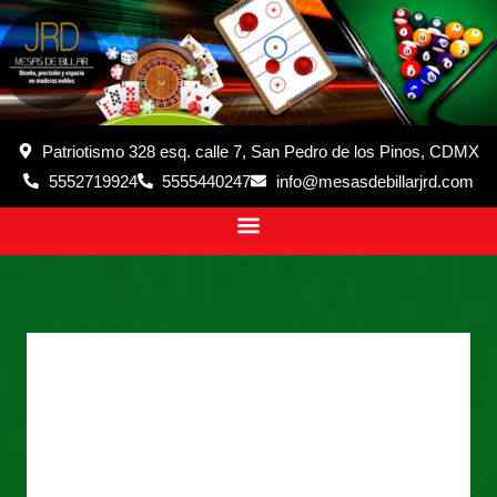
Patriotismo 328 esq. calle 7, San Pedro de los Pinos, CDMX
5552719924
5555440247
info@mesasdebillarjrd.com