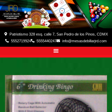
Patriotismo 328 esq. calle 7, San Pedro de los Pinos, CDMX
5552719924
5555440247
info@mesasdebillarjrd.com