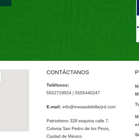
CONTÁCTANOS
P
Teléfonos:
M
5552719924 | 5555440247
M
T
E-mail:
info@mesasdebillarjrd.com
M
Patriotismo 328 esquina calle 7,
e
Colonia San Pedro de los Pinos,
Si
Ciudad de México