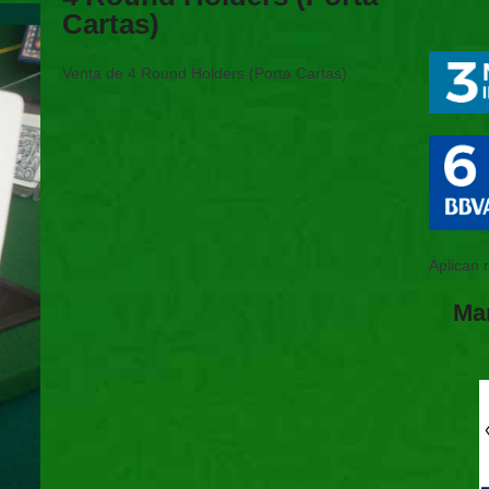
Cartas)
Venta de 4 Round Holders (Porta Cartas).
Aplican 
Ma