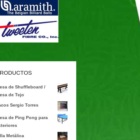
RODUCTOS
esa de Shuffleboard /
esa de Tejo
acos Sergio Torres
esa de Ping Pong para
xteriores
lla Metálica