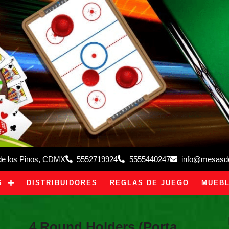
 de los Pinos, CDMX
5552719924
5555440247
info@mesasdeb
S
DISTRIBUIDORES
REGLAS DE JUEGO
MUEBL
4 Round Holders (Porta