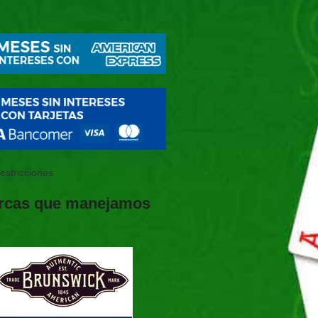
restricciones
rcas que manejamos