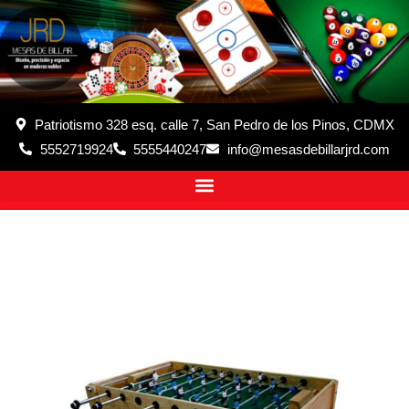
Patriotismo 328 esq. calle 7, San Pedro de los Pinos, CDMX
5552719924
5555440247
info@mesasdebillarjrd.com