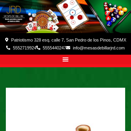
Patriotismo 328 esq. calle 7, San Pedro de los Pinos, CDMX
5552719924
5555440247
info@mesasdebillarjrd.com