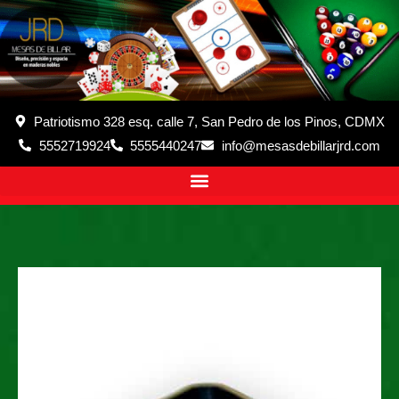
Patriotismo 328 esq. calle 7, San Pedro de los Pinos, CDMX
5552719924
5555440247
info@mesasdebillarjrd.com