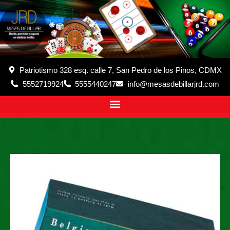
Patriotismo 328 esq. calle 7, San Pedro de los Pinos, CDMX
5552719924
5555440247
info@mesasdebillarjrd.com