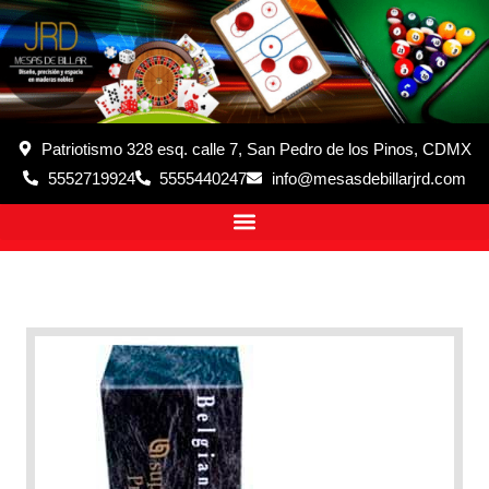
Patriotismo 328 esq. calle 7, San Pedro de los Pinos, CDMX
5552719924
5555440247
info@mesasdebillarjrd.com