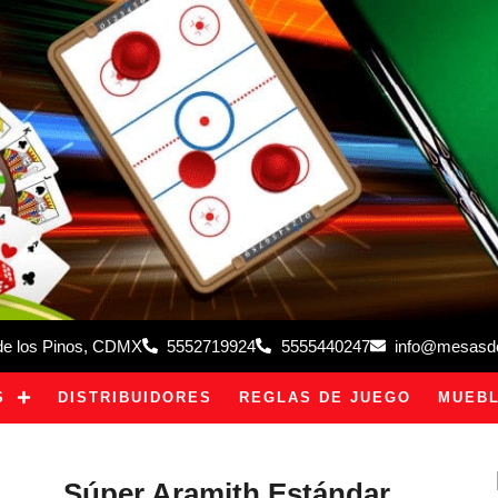
 de los Pinos, CDMX
5552719924
5555440247
info@mesasdeb
S
DISTRIBUIDORES
REGLAS DE JUEGO
MUEBL
Súper Aramith Estándar