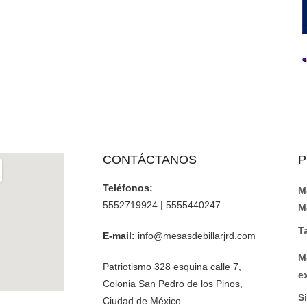
CONTÁCTANOS
P
Teléfonos:
M
5552719924 | 5555440247
M
T
E-mail:
info@mesasdebillarjrd.com
M
Patriotismo 328 esquina calle 7,
e
Colonia San Pedro de los Pinos,
Si
Ciudad de México