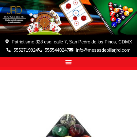
Patriotismo 328 esq. calle 7, San Pedro de los Pinos, CDMX
5552719924
5555440247
info@mesasdebillarjrd.com