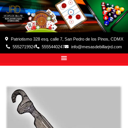
Patriotismo 328 esq. calle 7, San Pedro de los Pinos, CDMX
5552719924
5555440247
info@mesasdebillarjrd.com