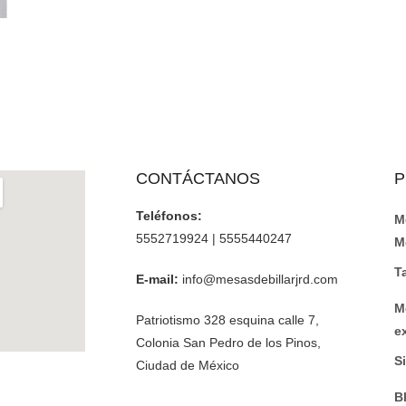
CONTÁCTANOS
P
Teléfonos:
M
5552719924 | 5555440247
M
T
E-mail:
info@mesasdebillarjrd.com
M
Patriotismo 328 esquina calle 7,
e
Colonia San Pedro de los Pinos,
Si
Ciudad de México
B