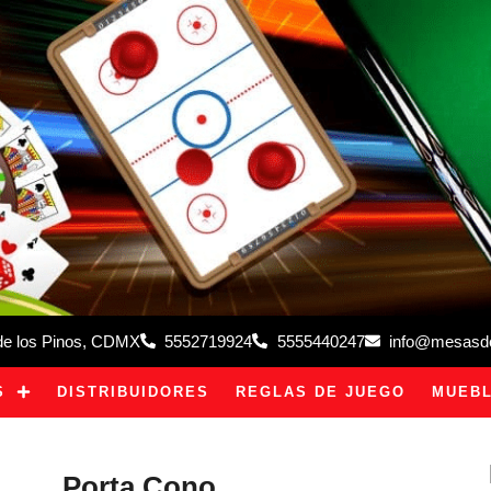
 de los Pinos, CDMX
5552719924
5555440247
info@mesasdeb
S
DISTRIBUIDORES
REGLAS DE JUEGO
MUEBL
Porta Cono