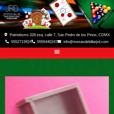
Patriotismo 328 esq. calle 7, San Pedro de los Pinos, CDMX
5552719924
5555440247
info@mesasdebillarjrd.com