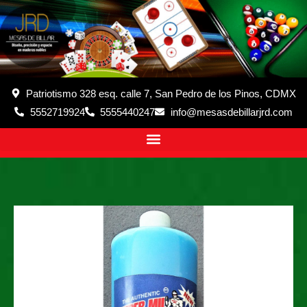
Patriotismo 328 esq. calle 7, San Pedro de los Pinos, CDMX
5552719924
5555440247
info@mesasdebillarjrd.com