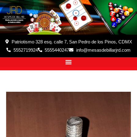
Patriotismo 328 esq. calle 7, San Pedro de los Pinos, CDMX
5552719924
5555440247
info@mesasdebillarjrd.com