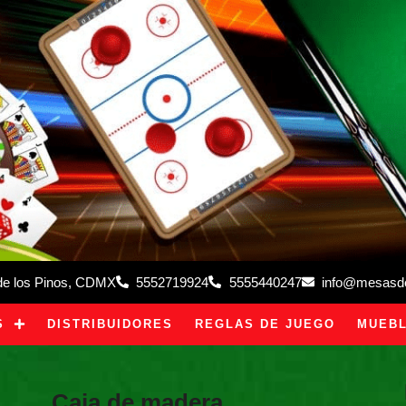
 de los Pinos, CDMX
5552719924
5555440247
info@mesasdeb
S
DISTRIBUIDORES
REGLAS DE JUEGO
MUEBL
Caja de madera