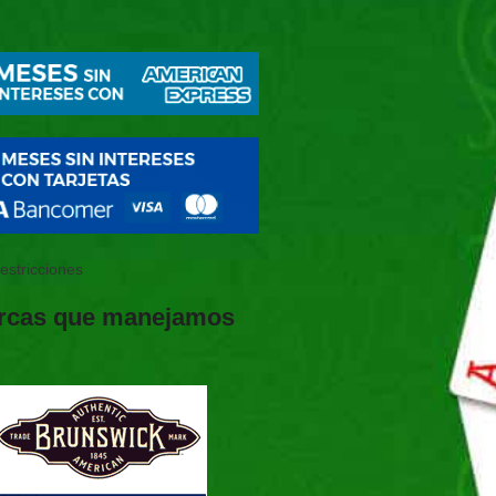
restricciones
rcas que manejamos