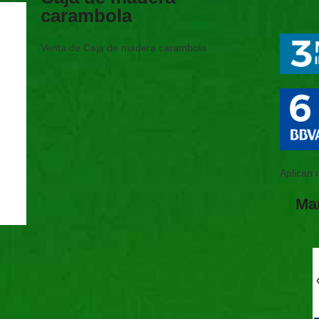
carambola
Venta de Caja de madera carambola.
Aplican 
Ma