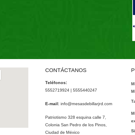
CONTÁCTANOS
P
Teléfonos:
M
5552719924 | 5555440247
M
T
E-mail:
info@mesasdebillarjrd.com
M
Patriotismo 328 esquina calle 7,
e
Colonia San Pedro de los Pinos,
Si
Ciudad de México