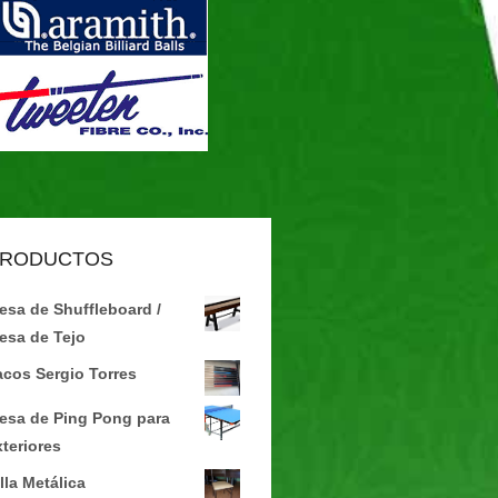
RODUCTOS
esa de Shuffleboard /
esa de Tejo
acos Sergio Torres
esa de Ping Pong para
xteriores
lla Metálica