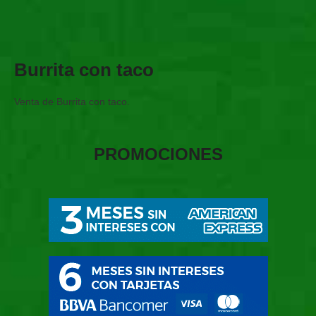
Burrita con taco
Venta de Burrita con taco.
PROMOCIONES