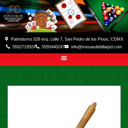
Patriotismo 328 esq. calle 7, San Pedro de los Pinos, CDMX
5552719924
5555440247
info@mesasdebillarjrd.com