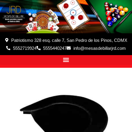
Patriotismo 328 esq. calle 7, San Pedro de los Pinos, CDMX
5552719924
5555440247
info@mesasdebillarjrd.com