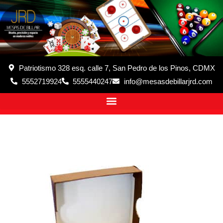
Patriotismo 328 esq. calle 7, San Pedro de los Pinos, CDMX
5552719924
5555440247
info@mesasdebillarjrd.com