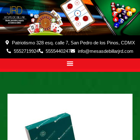
Patriotismo 328 esq. calle 7, San Pedro de los Pinos, CDMX
5552719924
5555440247
info@mesasdebillarjrd.com